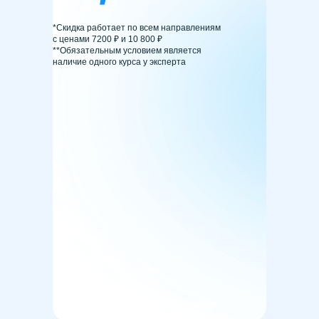
*Скидка работает по всем направлениям
с ценами 7200 ₽ и 10 800 ₽
Проценты
**Обязательным условием является
наличие одного курса у эксперта
Различные задачи на совместную
работу, движение двух тел, движение
по реке, задачи с использованием
знаний и теорем из алгебры
и геометрии, решаемые при помощи
введения переменной