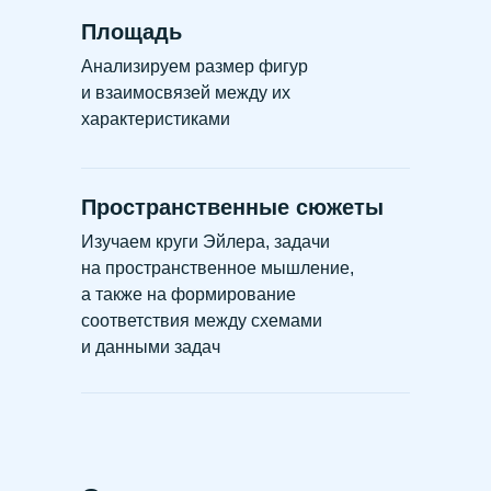
Площадь
Анализируем размер фигур
и взаимосвязей между их
характеристиками
Пространственные сюжеты
Изучаем круги Эйлера, задачи
на пространственное мышление,
а также на формирование
соответствия между схемами
и данными задач
Делимость в целых числах
Математические игры
Преобразования
рациональных выражений
Изучаем свойства чисел и различных
Задачи состоят из правил, а также
выражений, устанавливаем свойства
исходных данных. Цель учащихся —
Примеры и задачи на разложение